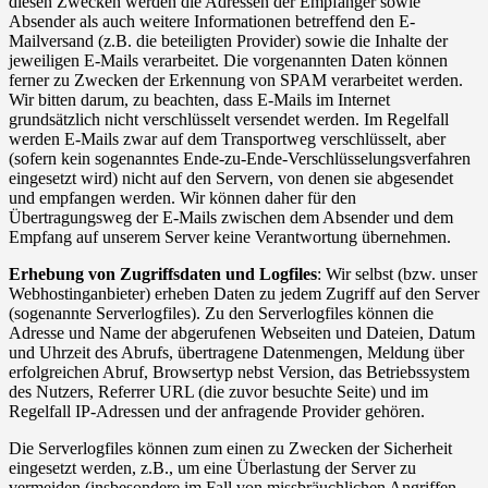
diesen Zwecken werden die Adressen der Empfänger sowie
Absender als auch weitere Informationen betreffend den E-
Mailversand (z.B. die beteiligten Provider) sowie die Inhalte der
jeweiligen E-Mails verarbeitet. Die vorgenannten Daten können
ferner zu Zwecken der Erkennung von SPAM verarbeitet werden.
Wir bitten darum, zu beachten, dass E-Mails im Internet
grundsätzlich nicht verschlüsselt versendet werden. Im Regelfall
werden E-Mails zwar auf dem Transportweg verschlüsselt, aber
(sofern kein sogenanntes Ende-zu-Ende-Verschlüsselungsverfahren
eingesetzt wird) nicht auf den Servern, von denen sie abgesendet
und empfangen werden. Wir können daher für den
Übertragungsweg der E-Mails zwischen dem Absender und dem
Empfang auf unserem Server keine Verantwortung übernehmen.
Erhebung von Zugriffsdaten und Logfiles
: Wir selbst (bzw. unser
Webhostinganbieter) erheben Daten zu jedem Zugriff auf den Server
(sogenannte Serverlogfiles). Zu den Serverlogfiles können die
Adresse und Name der abgerufenen Webseiten und Dateien, Datum
und Uhrzeit des Abrufs, übertragene Datenmengen, Meldung über
erfolgreichen Abruf, Browsertyp nebst Version, das Betriebssystem
des Nutzers, Referrer URL (die zuvor besuchte Seite) und im
Regelfall IP-Adressen und der anfragende Provider gehören.
Die Serverlogfiles können zum einen zu Zwecken der Sicherheit
eingesetzt werden, z.B., um eine Überlastung der Server zu
vermeiden (insbesondere im Fall von missbräuchlichen Angriffen,