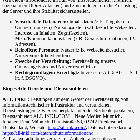
sogenannten DDoS-Attacken) und zum anderen, um die Auslastung
der Server und ihre Stabilität sicherzustellen.
Verarbeitete Datenarten:
Inhaltsdaten (z.B. Eingaben in
Onlineformularen), Nutzungsdaten (z.B. besuchte Webseiten,
Interesse an Inhalten, Zugriffszeiten),
Meta-/Kommunikationsdaten (z.B. Geräte-Informationen, IP-
Adressen).
Betroffene Personen:
Nutzer (z.B. Webseitenbesucher,
Nutzer von Onlinediensten).
Zwecke der Verarbeitung:
Bereitstellung unseres
Onlineangebotes und Nutzerfreundlichkeit.
Rechtsgrundlagen:
Berechtigte Interessen (Art. 6 Abs. 1 S. 1
lit. f. DSGVO).
Eingesetzte Dienste und Diensteanbieter:
ALL-INKL:
Leistungen auf dem Gebiet der Bereitstellung von
informationstechnischer Infrastruktur und verbundenen
Dienstleistungen (z.B. Speicherplatz und/oder Rechenkapazitäten);
Dienstanbieter: ALL-INKL.COM – Neue Medien Münnich,
Inhaber: René Münnich, Hauptstraße 68, 02742 Friedersdorf,
Deutschland; Website:
https://all-inkl.com/
; Datenschutzerklärung:
https://all-inkl.com/datenschutzinformationen/
;
Auftragsverarbeitungsvertrag: mit Anbieter abgeschlossen .